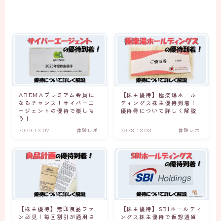
ABEMAプレミアム会員に
【株主優待】極楽湯ホール
なるチャンス！サイバーエ
ディングス株主優待到着！
ージェントの優待で楽しも
優待券について詳しく解説
う！
2023.12.07
体験レポ
2023.12.03
体験レポ
【株主優待】無印良品ファ
【株主優待】SBIホールディ
ン必見！毎回割引が適用さ
ングス株主優待で仮想通貨