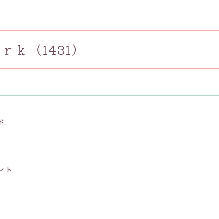
ｒｋ（1431）
ド
ント